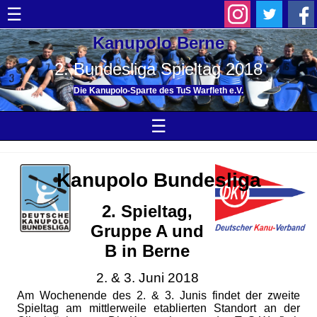
☰
Kanupolo Berne
2. Bundesliga Spieltag 2018
Die Kanupolo-Sparte des TuS Warfleth e.V.
☰
Kanupolo Bundesliga
2. Spieltag,
Gruppe A und
B in Berne
2. & 3. Juni 2018
Am Wochenende des 2. & 3. Junis findet der zweite
Spieltag am mittlerweile etablierten Standort an der