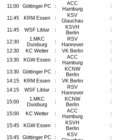
ACC
11:00
Göttinger PC
:
:
Hamburg
KSV
11:45
KRM Essen
:
:
Glauchau
KSVH
11:45
WSF Liblar
:
:
Berlin
1.MKC
RSV
12:30
:
:
Duisburg
Hannover
12:30
KC Wetter
:
VK Berlin
:
ACC
13:30
KGW Essen
:
:
Hamburg
KCNW
13:30
Göttinger PC
:
:
Berlin
14:15
KRM Essen
:
VK Berlin
:
RSV
14:15
WSF Liblar
:
:
Hannover
1.MKC
KCNW
15:00
:
:
Duisburg
Berlin
ACC
15:00
KC Wetter
:
:
Hamburg
KSVH
15:45
KGW Essen
:
:
Berlin
KSV
15:45
Göttinger PC
:
: