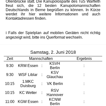
Ollenbrücke statt. Die Kanupolosparte des TuS Warfleth
freut sich, die 12 besten Kanupolomannschaften
Deutschlands in Berne begrüßen zu können. In Kürze
werdet ihr hier weitere Informationen und auch
Kontaktadressen finden.
ℹ Falls der Spielplan auf mobilen Geräten nicht richtig
angezeigt wird, bitte ins Querformat wechseln.
Samstag, 2. Juni 2018
Zeit
Mannschaften
Ergebnis
KSVH
9:30
KRM Essen
:
:
Berlin
KSV
9:30
WSF Liblar
:
:
Glauchau
1.MKC
10:15
:
VK Berlin
:
Duisburg
RSV
10:15
KC Wetter
:
:
Hannover
KCNW
11:00
KGW Essen
:
:
Berlin