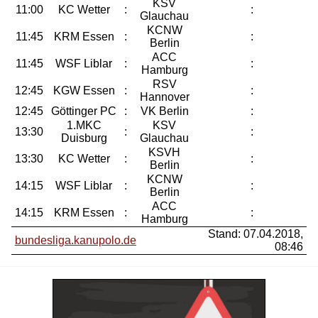
KSV
11:00
KC Wetter
:
:
Glauchau
KCNW
11:45
KRM Essen
:
:
Berlin
ACC
11:45
WSF Liblar
:
:
Hamburg
RSV
12:45
KGW Essen
:
:
Hannover
12:45
Göttinger PC
:
VK Berlin
:
1.MKC
KSV
13:30
:
:
Duisburg
Glauchau
KSVH
13:30
KC Wetter
:
:
Berlin
KCNW
14:15
WSF Liblar
:
:
Berlin
ACC
14:15
KRM Essen
:
:
Hamburg
Stand: 07.04.2018,
bundesliga.kanupolo.de
08:46