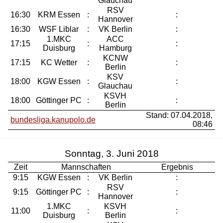
Glauchau
RSV
16:30
KRM Essen
:
:
Hannover
16:30
WSF Liblar
:
VK Berlin
:
1.MKC
ACC
17:15
:
:
Duisburg
Hamburg
KCNW
17:15
KC Wetter
:
:
Berlin
KSV
18:00
KGW Essen
:
:
Glauchau
KSVH
18:00
Göttinger PC
:
:
Berlin
Stand: 07.04.2018,
bundesliga.kanupolo.de
08:46
Sonntag, 3. Juni 2018
Zeit
Mannschaften
Ergebnis
9:15
KGW Essen
:
VK Berlin
:
RSV
9:15
Göttinger PC
:
:
Hannover
1.MKC
KSVH
11:00
:
:
Duisburg
Berlin